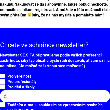
nákupu.
Nakupovat se dá i anonymně, takže pokud nechcete,
nemusíte se nikam registrovat. A můžete o této možnosti říci i
svým přátelům
Díky, že na nás myslíte a pomáháte nám!
Chcete ve schránce
newsletter?
Newsletter SE.S.TA připravujeme podle vašich preferencí –
zaškrtněte, jaký typ obsahu byste rádi dostávali, ať vám už nic
neunikne! (Je možné zaškrtnout více možností.)
Pro veřejnost
Pro profesionály
Pro děti a školy
Zadáním e-mailu souhlasím se zpracováním osobních