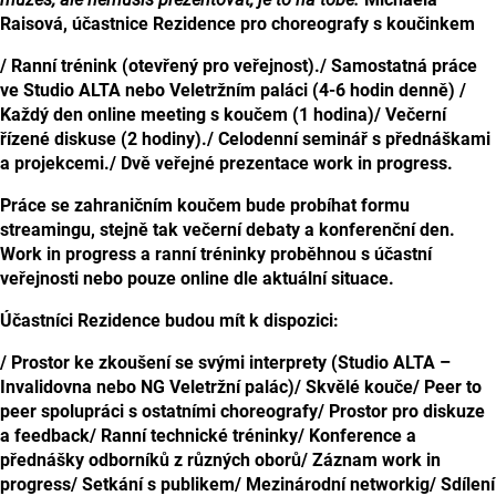
Raisová, účastnice Rezidence pro choreografy s koučinkem
/ Ranní trénink (otevřený pro veřejnost).
/ Samostatná práce
ve Studio ALTA nebo Veletržním paláci (4-6 hodin denně)
/
Každý den online meeting s koučem (1 hodina)
/ Večerní
řízené diskuse (2 hodiny).
/ Celodenní seminář s přednáškami
a projekcemi.
/ Dvě veřejné prezentace work in progress.
Práce se zahraničním koučem bude probíhat formu
streamingu, stejně tak večerní debaty a konferenční den.
Work in progress a ranní tréninky proběhnou s účastní
veřejnosti nebo pouze online dle aktuální situace.
Účastníci Rezidence budou mít k dispozici:
/ Prostor ke zkoušení se svými interprety (Studio ALTA –
Invalidovna nebo NG Veletržní palác)
/ Skvělé kouče
/ Peer to
peer spolupráci s ostatními choreografy
/ Prostor pro diskuze
a feedback
/ Ranní technické tréninky
/ Konference a
přednášky odborníků z různých oborů
/ Záznam work in
progress
/ Setkání s publikem
/ Mezinárodní networkig
/ Sdílení