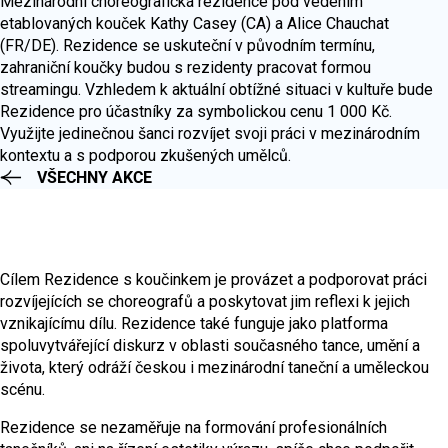
Mezinárodní choreografická rezidence pod vedením
etablovaných kouček Kathy Casey (CA) a Alice Chauchat
(FR/DE). Rezidence se uskuteční v původním termínu,
zahraniční koučky budou s rezidenty pracovat formou
streamingu. Vzhledem k aktuální obtížné situaci v kultuře bude
Rezidence pro účastníky za symbolickou cenu 1 000 Kč.
Využijte jedinečnou šanci rozvíjet svoji práci v mezinárodním
kontextu a s podporou zkušených umělců.
VŠECHNY AKCE
Cílem Rezidence s koučinkem je provázet a podporovat práci
rozvíjejících se choreografů a poskytovat jim reflexi k jejich
vznikajícímu dílu. Rezidence také funguje jako platforma
spoluvytvářející diskurz v oblasti současného tance, umění a
života, který odráží českou i mezinárodní taneční a uměleckou
scénu.
Rezidence se nezaměřuje na formování profesionálních