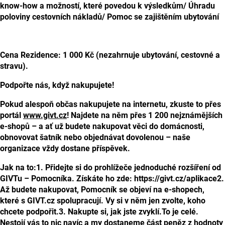
know-how a možností, které povedou k výsledkům
/ Úhradu
poloviny cestovních nákladů
/ Pomoc se zajištěním ubytování
Cena Rezidence: 1
000 Kč
(nezahrnuje ubytování, cestovné a
stravu).
Podpořte nás, když nakupujete!
Pokud alespoň občas nakupujete na internetu, zkuste to přes
portál
www.givt.cz
! Najdete na něm přes 1 200 nejznámějších
e-shopů – a ať už budete nakupovat věci do domácnosti,
obnovovat šatník nebo objednávat dovolenou – naše
organizace vždy dostane příspěvek.
Jak na to:
1. Přidejte si do prohlížeče jednoduché rozšíření od
GIVTu – Pomocníka. Získáte ho zde: https://givt.cz/aplikace
2.
Až budete nakupovat, Pomocník se objeví na e-shopech,
které s GIVT.cz spolupracují. Vy si v něm jen zvolte, koho
chcete podpořit.
3. Nakupte si, jak jste zvyklí.
To je celé.
Nestojí vás to nic navíc a my dostaneme část peněz z hodnoty