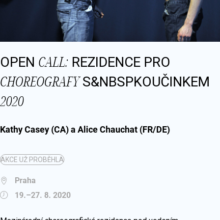
CALL:
OPEN
REZIDENCE PRO
CHOREOGRAFY
S&NBSPKOUČINKEM
2020
Kathy Casey (CA) a Alice Chauchat (FR/DE)
AKCE UŽ PROBĚHLA
Praha
19.–27. 8. 2020