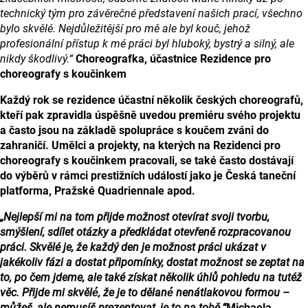
technický tým pro závěrečné představení našich prací, všechno
bylo skvělé. Nejdůležitější pro mě ale byl kouč, jehož
profesionální přístup k mé práci byl hluboký, bystrý a silný, ale
nikdy škodlivý.“
Choreografka, účastnice Rezidence pro
choreografy s koučinkem
Každý rok se rezidence účastní několik českých choreografů,
kteří pak zpravidla úspěšně uvedou premiéru svého projektu
a často jsou na základě spolupráce s koučem zváni do
zahraničí. Umělci a projekty, na kterých na Rezidenci pro
choreografy s koučinkem pracovali, se také často dostávají
do výběrů v rámci prestižních událostí jako je Česká taneční
platforma, Pražské Quadriennale apod.
„Nejlepší mi na tom přijde možnost otevírat svoji tvorbu,
smýšlení, sdílet otázky a předkládat otevřeně rozpracovanou
práci. Skvělé je, že každý den je možnost práci ukázat v
jakékoliv fázi a dostat připomínky, dostat možnost se zeptat na
to, po čem jdeme, ale také získat několik úhlů pohledu na tutéž
věc. Přijde mi skvělé́, že je to dělané́ nenátlakovou formou –
můžeš, ale nemusíš prezentovat, je to na tobě.“
Michaela