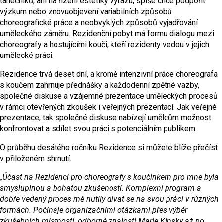
tanečníků, ani na řízení estetiky výrazu, spíše chce podpořit
výzkum nebo znovuobjevení variabilních způsobů
choreografické práce a neobvyklých způsobů vyjadřování
uměleckého záměru. Rezidenční pobyt má formu dialogu mezi
choreografy a hostujícími kouči, kteří rezidenty vedou v jejich
umělecké práci.
Rezidence trvá deset dní, a kromě intenzivní práce choreografa
s koučem zahrnuje přednášky a každodenní zpětné vazby,
společné diskuse a vzájemné prezentace uměleckých procesů
v rámci otevřených zkoušek i veřejných prezentací. Jak veřejné
prezentace, tak společné diskuse nabízejí umělcům možnost
konfrontovat a sdílet svou práci s potenciálním publikem.
O průběhu desátého ročníku Rezidence si můžete blíže přečíst
v přiloženém shrnutí.
„Účast na Rezidenci pro choreografy s koučinkem pro mne byla
smysluplnou a bohatou zkušeností. Komplexní program a
dobře vedený proces mě nutily dívat se na svou práci v různých
formách. Počínaje organizačními otázkami přes výběr
zkušebních místností, odborné znalosti Marie Kinsky až po