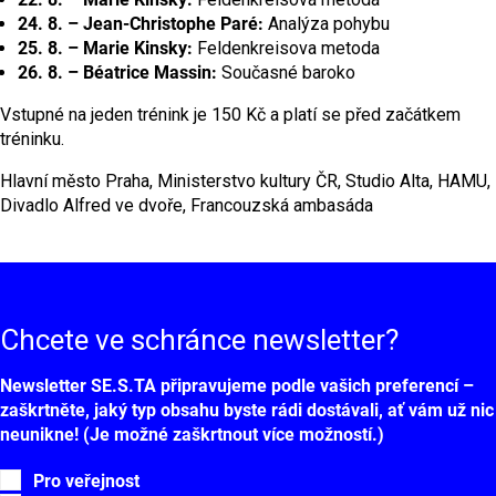
24. 8. – Jean-Christophe Paré:
Analýza pohybu
25. 8. – Marie Kinsky:
Feldenkreisova metoda
26. 8. – Béatrice Massin:
Současné baroko
Vstupné na jeden trénink je 150 Kč a platí se před začátkem
tréninku.
Hlavní město Praha, Ministerstvo kultury ČR, Studio Alta, HAMU,
Divadlo Alfred ve dvoře, Francouzská ambasáda
Chcete ve schránce
newsletter?
Newsletter SE.S.TA připravujeme podle vašich preferencí –
zaškrtněte, jaký typ obsahu byste rádi dostávali, ať vám už nic
neunikne! (Je možné zaškrtnout více možností.)
Pro veřejnost