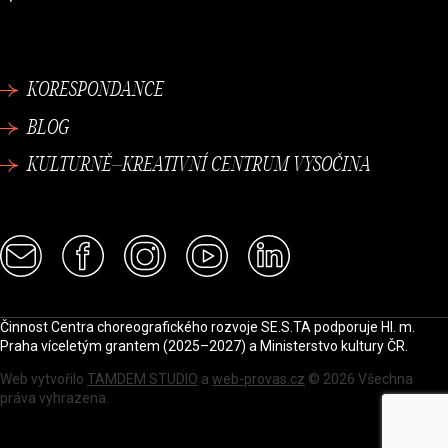
KORESPONDANCE
BLOG
KULTURNĚ–KREATIVNÍ CENTRUM VYSOČINA
Činnost Centra choreografického rozvoje SE.S.TA podporuje Hl. m.
Praha víceletým grantem (2025–2027) a Ministerstvo kultury ČR.
Web vytvořilo
TAMDEM STUDIO
a
web-provas.cz
© 2026 Všechna
práva vyhrazena.