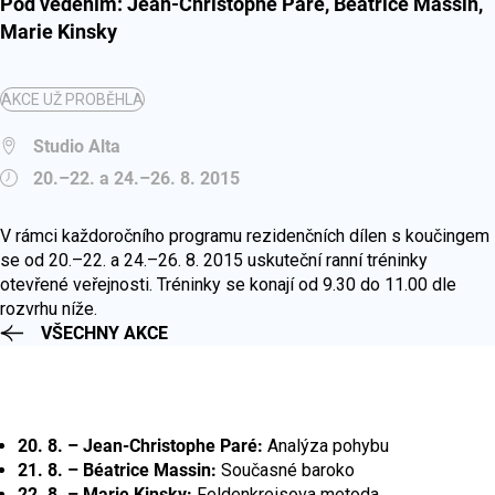
Pod vedením: Jean-Christophe Paré, Beatrice Massin,
Marie Kinsky
AKCE UŽ PROBĚHLA
Studio Alta
20.–22. a 24.–26. 8. 2015
V rámci každoročního programu rezidenčních dílen s koučingem
se od 20.–22. a 24.–26. 8. 2015 uskuteční ranní tréninky
otevřené veřejnosti. Tréninky se konají od 9.30 do 11.00 dle
rozvrhu níže.
VŠECHNY AKCE
20. 8. – Jean-Christophe Paré:
Analýza pohybu
21. 8. – Béatrice Massin:
Současné baroko
22. 8. – Marie Kinsky:
Feldenkreisova metoda