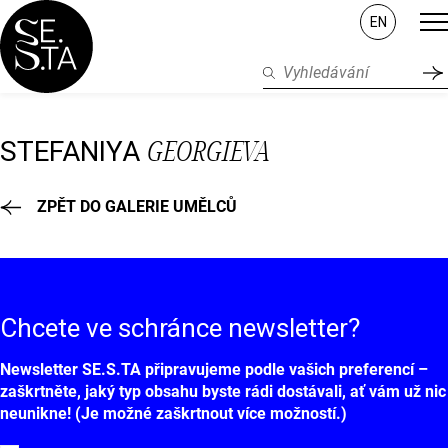
EN
GEORGIEVA
STEFANIYA
ZPĚT DO GALERIE UMĚLCŮ
Chcete ve schránce
newsletter?
Newsletter SE.S.TA připravujeme podle vašich preferencí –
zaškrtněte, jaký typ obsahu byste rádi dostávali, ať vám už nic
neunikne! (Je možné zaškrtnout více možností.)