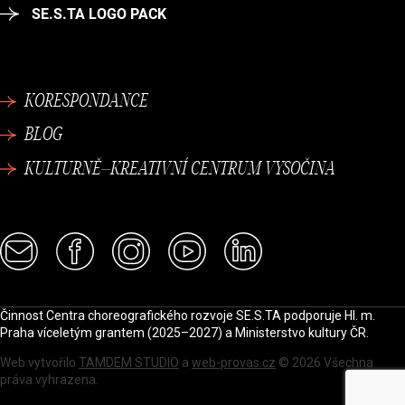
SE.S.TA LOGO PACK
KORESPONDANCE
BLOG
KULTURNĚ–KREATIVNÍ CENTRUM VYSOČINA
Činnost Centra choreografického rozvoje SE.S.TA podporuje Hl. m.
Praha víceletým grantem (2025–2027) a Ministerstvo kultury ČR.
Web vytvořilo
TAMDEM STUDIO
a
web-provas.cz
© 2026 Všechna
práva vyhrazena.